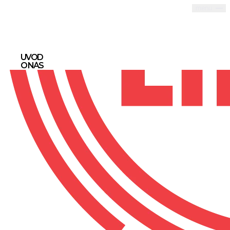
menu
zavřít
ÚVOD
O NÁS
SLUŽBY
BLOG
AKCE
KONTAKT