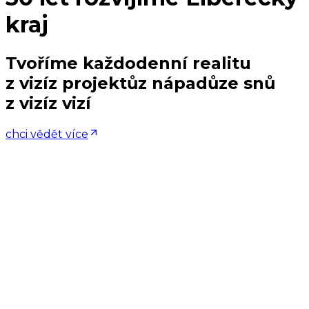
kraj
Tvoříme každodenní realitu
z vizí
z projektů
z nápadů
ze snů
z vizí
z
v
i
z
í
chci vědět více